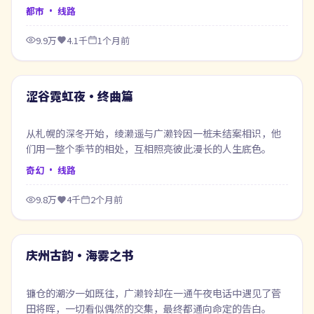
都市
· 线路
9.9万
4.1千
1个月前
59:34
最新
涩谷霓虹夜·终曲篇
从札幌的深冬开始，绫濑遥与广濑铃因一桩未结案相识，他
们用一整个季节的相处，互相照亮彼此漫长的人生底色。
奇幻
· 线路
9.8万
4千
2个月前
97:23
最新
庆州古韵·海雾之书
镰仓的潮汐一如既往，广濑铃却在一通午夜电话中遇见了菅
田将晖，一切看似偶然的交集，最终都通向命定的告白。