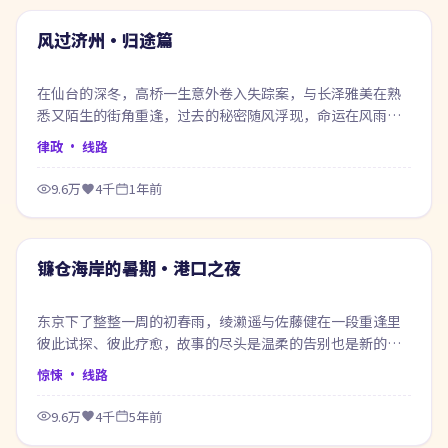
热门
风过济州·归途篇
在仙台的深冬，高桥一生意外卷入失踪案，与长泽雅美在熟
悉又陌生的街角重逢，过去的秘密随风浮现，命运在风雨之
间悄然改写。
律政
· 线路
9.6万
4千
1年前
49:21
热门
镰仓海岸的暑期·港口之夜
东京下了整整一周的初春雨，绫濑遥与佐藤健在一段重逢里
彼此试探、彼此疗愈，故事的尽头是温柔的告别也是新的开
始。
惊悚
· 线路
9.6万
4千
5年前
99:48