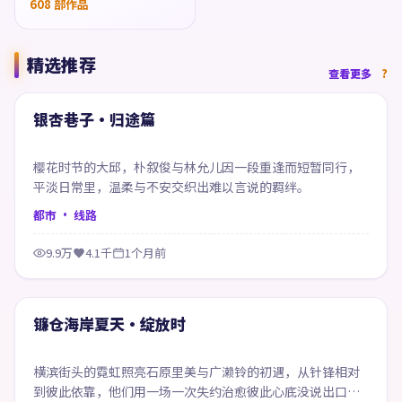
608
部作品
精选推荐
50:05
查看更多
精选
银杏巷子·归途篇
樱花时节的大邱，朴叙俊与林允儿因一段重逢而短暂同行，
平淡日常里，温柔与不安交织出难以言说的羁绊。
都市
· 线路
9.9万
4.1千
1个月前
59:40
精选
镰仓海岸夏天·绽放时
横滨街头的霓虹照亮石原里美与广濑铃的初遇，从针锋相对
到彼此依靠，他们用一场一次失约治愈彼此心底没说出口的