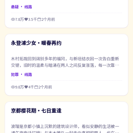
悬疑
· 线路
7.8万
3.5千
2个月前
99:18
最新
永登浦少女·暖春再约
木村拓哉回到阔别多年的福冈，与新垣结衣因一次告白重新
交错，旧时的温柔与暗涌在两人之间反复涨落，每一次靠近
都像在赎回当年的失约。
犯罪
· 线路
9.8万
4千
2个月前
67:41
最新
京都樱花期·七日重逢
波瑠是京都小镇上沉默的建筑设计师，看似安静的生活被一
通午夜电话打破；与本木雅弘一起走向真相的两人，也在过