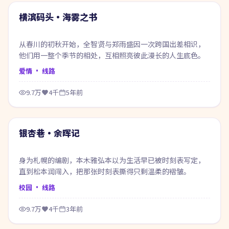
热门
横滨码头·海雾之书
从春川的初秋开始，全智贤与郑雨盛因一次跨国出差相识，
他们用一整个季节的相处，互相照亮彼此漫长的人生底色。
爱情
· 线路
9.7万
4千
5年前
99:03
热门
银杏巷·余晖记
身为札幌的编剧，本木雅弘本以为生活早已被时刻表写定，
直到松本润闯入，把那张时刻表撕得只剩温柔的褶皱。
校园
· 线路
9.7万
4千
3年前
61:35