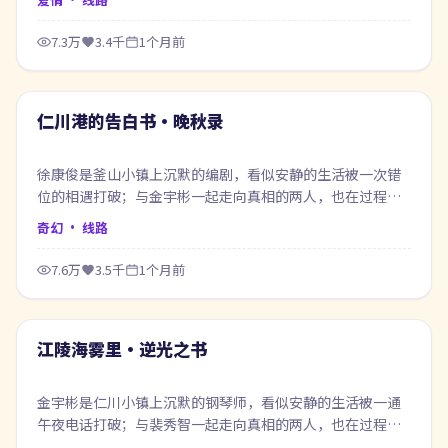
7.3万
3.4千
1个月前
53:27
最新
仁川港的告白书·晚秋录
徐康俊是釜山小镇上沉默的编剧，看似安静的生活被一次错
位的相遇打破；与金宇彬一起走向真相的两人，也在过程中
重新认识自己。
奇幻
· 线路
7.6万
3.5千
1个月前
60:09
最新
江陵海雾里·逆光之书
金宇彬是仁川小镇上沉默的钢琴师，看似安静的生活被一通
午夜电话打破；与裴秀智一起走向真相的两人，也在过程中
重新认识自己。