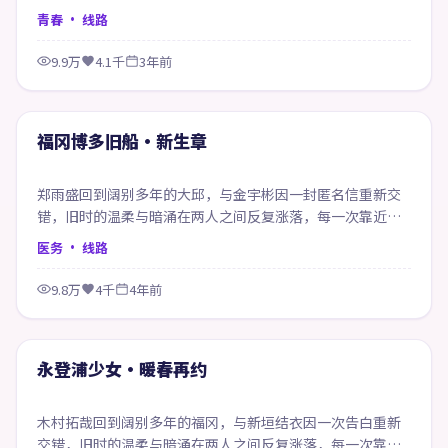
话。
青春
· 线路
9.9万
4.1千
3年前
71:02
精选
福冈博多旧船·新生章
郑雨盛回到阔别多年的大邱，与金宇彬因一封匿名信重新交
错，旧时的温柔与暗涌在两人之间反复涨落，每一次靠近都
像在赎回当年的失约。
医务
· 线路
9.8万
4千
4年前
99:18
精选
永登浦少女·暖春再约
木村拓哉回到阔别多年的福冈，与新垣结衣因一次告白重新
交错，旧时的温柔与暗涌在两人之间反复涨落，每一次靠近