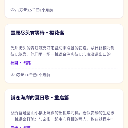
7.3万
3.5千
1个月前
62:31
最新
雪原尽头有等待·樱花谋
光州街头的霓虹照亮郑雨盛与李准基的初遇，从针锋相对到
彼此依靠，他们用一场一桩误会治愈彼此心底没说出口的
话。
校园
· 线路
9万
3.8千
1个月前
50:55
最新
镰仓海岸的夏日歌·重启篇
裴秀智是釜山小镇上沉默的出租车司机，看似安静的生活被
一桩误会打破；与玄彬一起走向真相的两人，也在过程中重
新认识自己。
爱情
· 线路