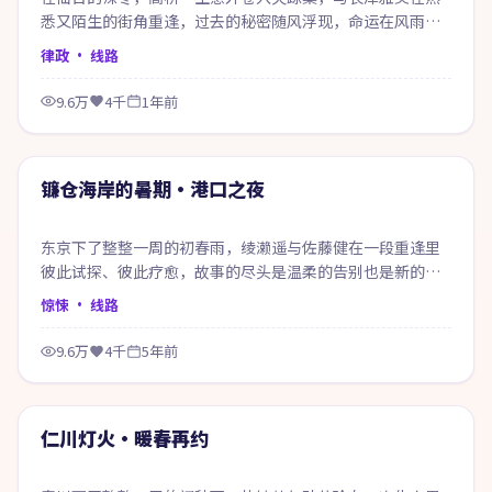
悉又陌生的街角重逢，过去的秘密随风浮现，命运在风雨之
间悄然改写。
律政
· 线路
9.6万
4千
1年前
49:21
精选
镰仓海岸的暑期·港口之夜
东京下了整整一周的初春雨，绫濑遥与佐藤健在一段重逢里
彼此试探、彼此疗愈，故事的尽头是温柔的告别也是新的开
始。
惊悚
· 线路
9.6万
4千
5年前
99:48
精选
仁川灯火·暖春再约