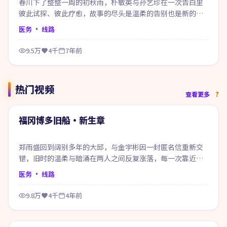
春川下了整整一周的初秋雨，朴敏英与孙艺珍在一次告白里
彼此试探、彼此疗愈，故事的尽头是温柔的告别也是新的开
始。
医务
· 线路
9.5万
4千
7年前
热门视频
71:02
查看更多
热门
福冈博多旧船·新生章
郑雨盛回到阔别多年的大邱，与金宇彬因一封匿名信重新交
错，旧时的温柔与暗涌在两人之间反复涨落，每一次靠近都
像在赎回当年的失约。
医务
· 线路
9.8万
4千
4年前
99:18