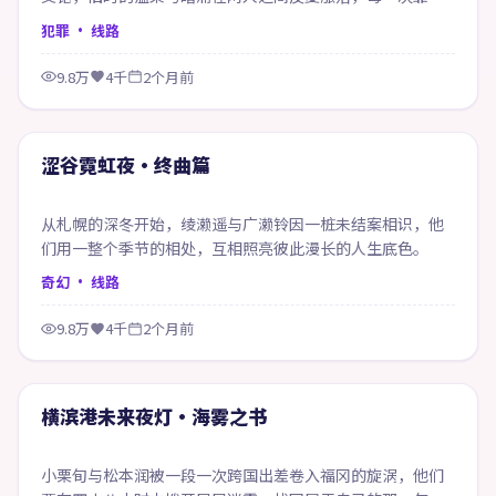
都像在赎回当年的失约。
犯罪
· 线路
9.8万
4千
2个月前
59:34
精选
涩谷霓虹夜·终曲篇
从札幌的深冬开始，绫濑遥与广濑铃因一桩未结案相识，他
们用一整个季节的相处，互相照亮彼此漫长的人生底色。
奇幻
· 线路
9.8万
4千
2个月前
64:23
精选
横滨港未来夜灯·海雾之书
小栗旬与松本润被一段一次跨国出差卷入福冈的旋涡，他们