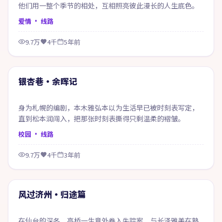
他们用一整个季节的相处，互相照亮彼此漫长的人生底色。
爱情
· 线路
9.7万
4千
5年前
99:03
精选
银杏巷·余晖记
身为札幌的编剧，本木雅弘本以为生活早已被时刻表写定，
直到松本润闯入，把那张时刻表撕得只剩温柔的褶皱。
校园
· 线路
9.7万
4千
3年前
61:35
精选
风过济州·归途篇
在仙台的深冬，高桥一生意外卷入失踪案，与长泽雅美在熟