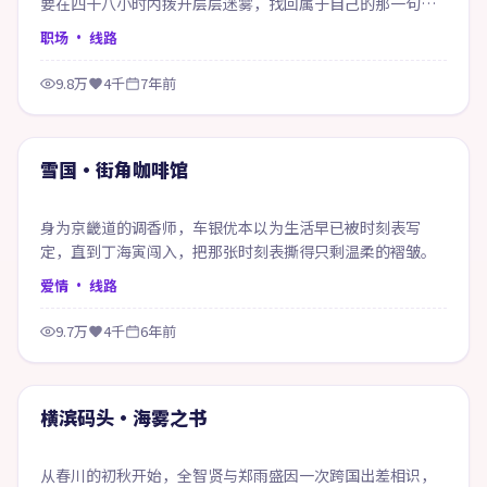
要在四十八小时内拨开层层迷雾，找回属于自己的那一句答
案。
职场
· 线路
9.8万
4千
7年前
74:38
精选
雪国·街角咖啡馆
身为京畿道的调香师，车银优本以为生活早已被时刻表写
定，直到丁海寅闯入，把那张时刻表撕得只剩温柔的褶皱。
爱情
· 线路
9.7万
4千
6年前
55:53
精选
横滨码头·海雾之书
从春川的初秋开始，全智贤与郑雨盛因一次跨国出差相识，