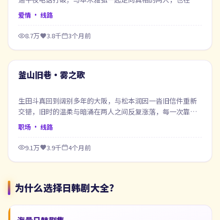
程中重新认识自己。
爱情
· 线路
8.7万
3.8千
3个月前
96:07
最新
釜山旧巷·雾之歌
生田斗真回到阔别多年的大阪，与松本润因一沓旧信件重新
交错，旧时的温柔与暗涌在两人之间反复涨落，每一次靠近
都像在赎回当年的失约。
职场
· 线路
9.1万
3.9千
4个月前
为什么选择
日韩剧大全
？