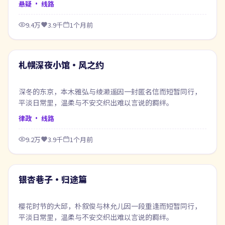
悬疑
· 线路
9.4万
3.9千
1个月前
99:50
最新
札幌深夜小馆·风之约
深冬的东京，本木雅弘与绫濑遥因一封匿名信而短暂同行，
平淡日常里，温柔与不安交织出难以言说的羁绊。
律政
· 线路
9.2万
3.9千
1个月前
50:05
最新
银杏巷子·归途篇
樱花时节的大邱，朴叙俊与林允儿因一段重逢而短暂同行，
平淡日常里，温柔与不安交织出难以言说的羁绊。