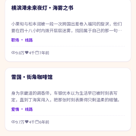
热门
横滨港未来夜灯·海雾之书
小栗旬与松本润被一段一次跨国出差卷入福冈的旋涡，他们
要在四十八小时内拨开层层迷雾，找回属于自己的那一句答
案。
职场
· 线路
9.8万
4千
7年前
74:38
热门
雪国·街角咖啡馆
身为京畿道的调香师，车银优本以为生活早已被时刻表写
定，直到丁海寅闯入，把那张时刻表撕得只剩温柔的褶皱。
爱情
· 线路
9.7万
4千
6年前
55:53