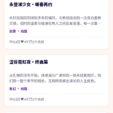
热门
永登浦少女·暖春再约
木村拓哉回到阔别多年的福冈，与新垣结衣因一次告白重新
交错，旧时的温柔与暗涌在两人之间反复涨落，每一次靠近
都像在赎回当年的失约。
犯罪
· 线路
9.8万
4千
2个月前
59:34
热门
涩谷霓虹夜·终曲篇
从札幌的深冬开始，绫濑遥与广濑铃因一桩未结案相识，他
们用一整个季节的相处，互相照亮彼此漫长的人生底色。
奇幻
· 线路
9.8万
4千
2个月前
64:23