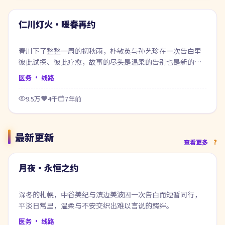
热门
仁川灯火·暖春再约
春川下了整整一周的初秋雨，朴敏英与孙艺珍在一次告白里
彼此试探、彼此疗愈，故事的尽头是温柔的告别也是新的开
始。
医务
· 线路
9.5万
4千
7年前
最新更新
99:26
查看更多
最新
月夜·永恒之约
深冬的札幌，中谷美纪与滨边美波因一次告白而短暂同行，
平淡日常里，温柔与不安交织出难以言说的羁绊。
医务
· 线路